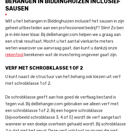
BEHANGEN IN BIDDINGHUIZEN INCLUSIEF
SAUSEN
Wilt u het behangen in Biddinghuizen inclusief het sausen in zijn
geheel uitbesteden aan een professioneel bedrijf? Slim! Zo ben
je in één keer klaar. Bij deBehanger.com helpen we u graag aan
een strak resultaat. Mocht u het aantal vierkante meters
weten waarover uw aanvraag gaat, dan kunt u dankzij onze
rekentool
berekenen wat de investering ongeveer gaat zijn.
VERF MET SCHROBKLASSE 1 OF 2
U kunt naast de structuur van het behang ook kiezen uit verf
met schrobklasse 1 of 2.
De schrobklasse geeft aan hoe goed de verflaag bestand is
tegen vuil. Bij deBehanger.com gebruiken we alleen verf met
een schrobklasse 1 of 2. Bij een hogere schrobklasse
(bijvoorbeeld schrobklasse 3, 4 of 5) wordt de verf aangetast
wanneer er een doekje overheen gehaald wordt. Bij schrobklasse
2 is dat niet het geval. Deze verf volstaat op muren die niet