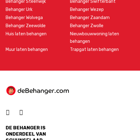
Behanger Steenwijk
Behanger Swifterbant
Behanger Urk
Behanger Wezep
Behanger Wolvega
Behanger Zaandam
Behanger Zeewolde
Behanger Zwolle
Huis laten behangen
Nieuwbouwwoning laten
behangen
Muur laten behangen
Trapgat laten behangen
DE BEHANGER IS
ONDERDEEL VAN