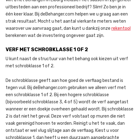
uitbesteden aan een professioneel bedrijf? Slim! Zo ben je in
één keer klaar. Bij deBehanger.com helpen we u graag aan een
strak resultaat. Mocht u het aantal vierkante meters weten
waarover uw aanvraag gaat, dan kunt u dankzij onze
rekentool
berekenen wat de investering ongeveer gaat zijn.
VERF MET SCHROBKLASSE 1 OF 2
U kunt naast de structuur van het behang ook kiezen uit verf
met schrobklasse 1 of 2.
De schrobklasse geeft aan hoe goed de verflaag bestand is
tegen vuil. Bij deBehanger.com gebruiken we alleen verf met
een schrobklasse 1 of 2. Bij een hogere schrobklasse
(bijvoorbeeld schrobklasse 3, 4 of 5) wordt de verf aangetast
wanneer er een doekje overheen gehaald wordt. Bij schrobklasse
2 is dat niet het geval. Deze verf volstaat op muren die niet
vaak gereinigd hoeven te worden. Reinigt u het te vaak, dan
ontstaat er wel vlug slijtage aan de verflaag. Kiest u voor
schrobklasse 1, dan heeft u een duurzaam aangebrachte